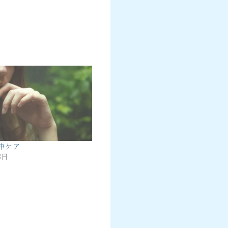
中ケア
3日